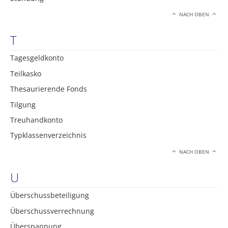
NACH OBEN
T
Tagesgeldkonto
Teilkasko
Thesaurierende Fonds
Tilgung
Treuhandkonto
Typklassenverzeichnis
NACH OBEN
U
Überschussbeteiligung
Überschussverrechnung
Überspannung