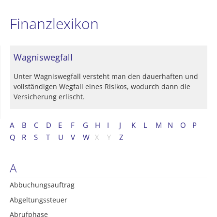
Finanzlexikon
Wagniswegfall
Unter Wagniswegfall versteht man den dauerhaften und
vollständigen Wegfall eines Risikos, wodurch dann die
Versicherung erlischt.
A
B
C
D
E
F
G
H
I
J
K
L
M
N
O
P
Q
R
S
T
U
V
W
X
Y
Z
A
Abbuchungsauftrag
Abgeltungssteuer
Abrufphase