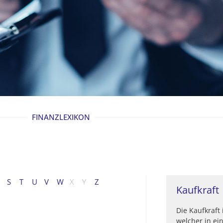
FINANZLEXIKON
S
T
U
V
W
X
Y
Z
Kaufkraft
Die Kaufkraft 
welcher in e