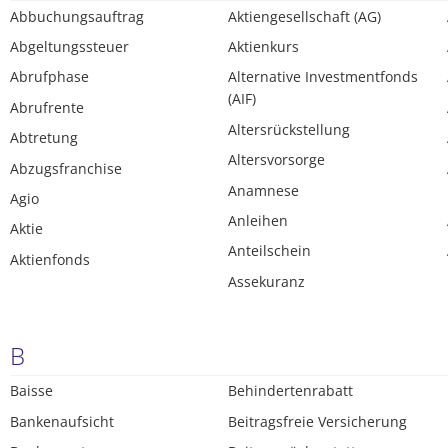
Abbuchungsauftrag
Aktiengesellschaft (AG)
Abgeltungssteuer
Aktienkurs
Abrufphase
Alternative Investmentfonds
(AIF)
Abrufrente
Altersrückstellung
Abtretung
Altersvorsorge
Abzugsfranchise
Anamnese
Agio
Anleihen
Aktie
Anteilschein
Aktienfonds
Assekuranz
B
Baisse
Behindertenrabatt
Bankenaufsicht
Beitragsfreie Versicherung