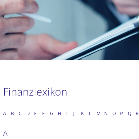
Finanzlexikon
A
B
C
D
E
F
G
H
I
J
K
L
M
N
O
P
Q
R
A