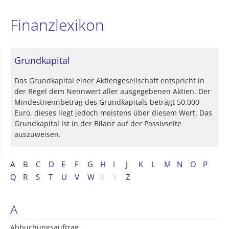
Finanzlexikon
Grundkapital
Das Grundkapital einer Aktiengesellschaft entspricht in
der Regel dem Nennwert aller ausgegebenen Aktien. Der
Mindestnennbetrag des Grundkapitals beträgt 50.000
Euro, dieses liegt jedoch meistens über diesem Wert. Das
Grundkapital ist in der Bilanz auf der Passivseite
auszuweisen.
A
B
C
D
E
F
G
H
I
J
K
L
M
N
O
P
Q
R
S
T
U
V
W
X
Y
Z
A
Abbuchungsauftrag