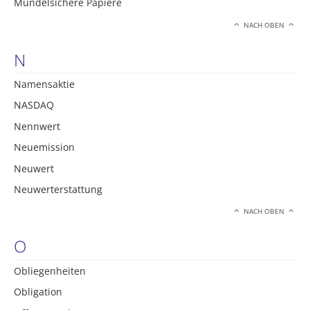
Mündelsichere Papiere
NACH OBEN
N
Namensaktie
NASDAQ
Nennwert
Neuemission
Neuwert
Neuwerterstattung
NACH OBEN
O
Obliegenheiten
Obligation