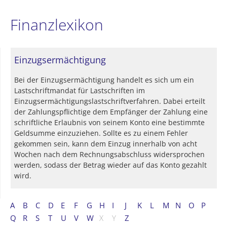
Finanzlexikon
Einzugsermächtigung
Bei der Einzugsermächtigung handelt es sich um ein
Lastschriftmandat für Lastschriften im
Einzugsermächtigungslastschriftverfahren. Dabei erteilt
der Zahlungspflichtige dem Empfänger der Zahlung eine
schriftliche Erlaubnis von seinem Konto eine bestimmte
Geldsumme einzuziehen. Sollte es zu einem Fehler
gekommen sein, kann dem Einzug innerhalb von acht
Wochen nach dem Rechnungsabschluss widersprochen
werden, sodass der Betrag wieder auf das Konto gezahlt
wird.
A
B
C
D
E
F
G
H
I
J
K
L
M
N
O
P
Q
R
S
T
U
V
W
X
Y
Z