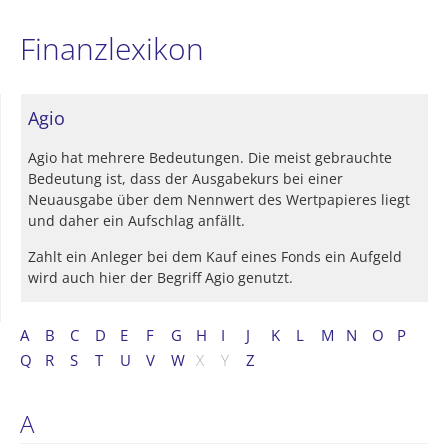
Finanzlexikon
Agio
Agio hat mehrere Bedeutungen. Die meist gebrauchte
Bedeutung ist, dass der Ausgabekurs bei einer
Neuausgabe über dem Nennwert des Wertpapieres liegt
und daher ein Aufschlag anfällt.
Zahlt ein Anleger bei dem Kauf eines Fonds ein Aufgeld
wird auch hier der Begriff Agio genutzt.
A
B
C
D
E
F
G
H
I
J
K
L
M
N
O
P
Q
R
S
T
U
V
W
X
Y
Z
A