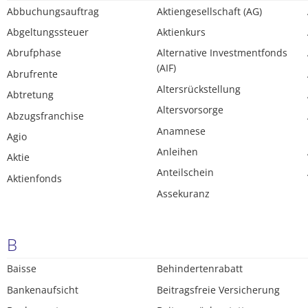
Abbuchungsauftrag
Aktiengesellschaft (AG)
Abgeltungssteuer
Aktienkurs
Abrufphase
Alternative Investmentfonds
(AIF)
Abrufrente
Altersrückstellung
Abtretung
Altersvorsorge
Abzugsfranchise
Anamnese
Agio
Anleihen
Aktie
Anteilschein
Aktienfonds
Assekuranz
B
Baisse
Behindertenrabatt
Bankenaufsicht
Beitragsfreie Versicherung