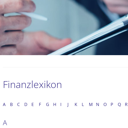
Finanzlexikon
A
B
C
D
E
F
G
H
I
J
K
L
M
N
O
P
Q
R
A