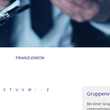
FINANZLEXIKON
S
T
U
V
W
X
Y
Z
Gruppenv
Bei einer Gr
Unternehmen 