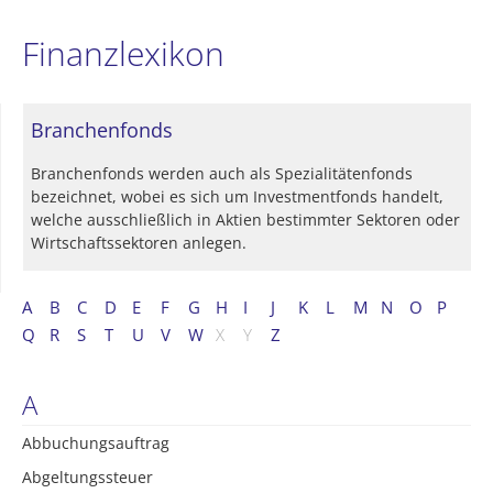
Finanzlexikon
Branchenfonds
Branchenfonds werden auch als Spezialitätenfonds
bezeichnet, wobei es sich um Investmentfonds handelt,
welche ausschließlich in Aktien bestimmter Sektoren oder
Wirtschaftssektoren anlegen.
A
B
C
D
E
F
G
H
I
J
K
L
M
N
O
P
Q
R
S
T
U
V
W
X
Y
Z
A
Abbuchungsauftrag
Abgeltungssteuer