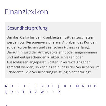
Finanzlexikon
Gesundheitsprüfung
Um das Risiko für den Krankheitseintritt einzuschätzen
werden von Personenversicherern Angaben des Kunden
zu der körperlichen und seelischen Fitness verlangt.
Daraufhin wird der Antrag abgelehnt oder angenommen
und mit entsprechenden Risikozuschlägen oder
Ausschlüssen angepasst. Sollten inkorrekte Angaben
gemacht werden, so kann es sein, dass der Versicherer im
Schadenfall die Versicherungsleistung nicht erbringt.
A
B
C
D
E
F
G
H
I
J
K
L
M
N
O
P
Q
R
S
T
U
V
W
X
Y
Z