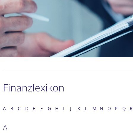
Finanzlexikon
A
B
C
D
E
F
G
H
I
J
K
L
M
N
O
P
Q
R
A