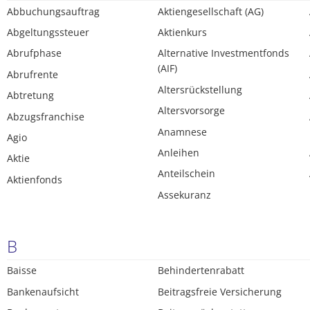
Abbuchungsauftrag
Aktiengesellschaft (AG)
Abgeltungssteuer
Aktienkurs
Abrufphase
Alternative Investmentfonds
(AIF)
Abrufrente
Altersrückstellung
Abtretung
Altersvorsorge
Abzugsfranchise
Anamnese
Agio
Anleihen
Aktie
Anteilschein
Aktienfonds
Assekuranz
B
Baisse
Behindertenrabatt
Bankenaufsicht
Beitragsfreie Versicherung