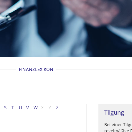
FINANZLEXIKON
S
T
U
V
W
X
Y
Z
Tilgung
Bei einer Til
regelmäßige 