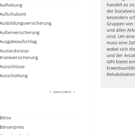
handelt es si
Aufhebung
der Sozialver
Aufschubzeit
besonders sch
Ausbildungsversicherung
Gruppen von S
und allen Arb
Außenversicherung
sind. Um eine
Ausgabeaufschlag
muss eine Zah
wobei sich di
Auslandsreise-
und der Anzahl
Krankversicherung
GRV bietet ei
Ausschlüsse
Erwerbsunfäh
Rehabilitati
Ausschüttung
NACH OBEN
Börse
Börsenpreis