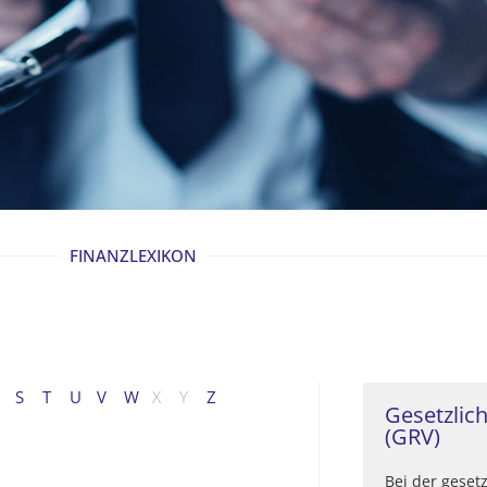
FINANZLEXIKON
S
T
U
V
W
X
Y
Z
Gesetzlic
(GRV)
Bei der geset