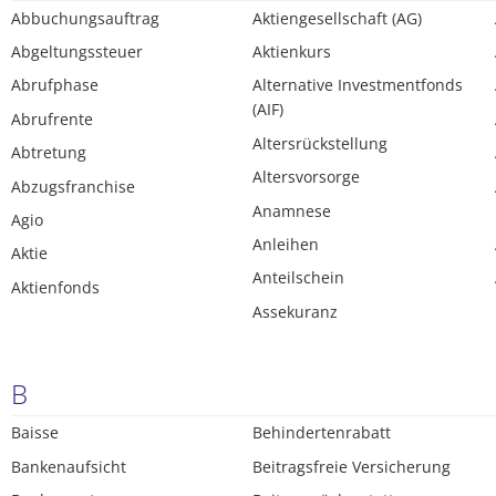
Abbuchungsauftrag
Aktiengesellschaft (AG)
Abgeltungssteuer
Aktienkurs
Abrufphase
Alternative Investmentfonds
(AIF)
Abrufrente
Altersrückstellung
Abtretung
Altersvorsorge
Abzugsfranchise
Anamnese
Agio
Anleihen
Aktie
Anteilschein
Aktienfonds
Assekuranz
B
Baisse
Behindertenrabatt
Bankenaufsicht
Beitragsfreie Versicherung