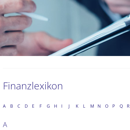
Finanzlexikon
A
B
C
D
E
F
G
H
I
J
K
L
M
N
O
P
Q
R
A