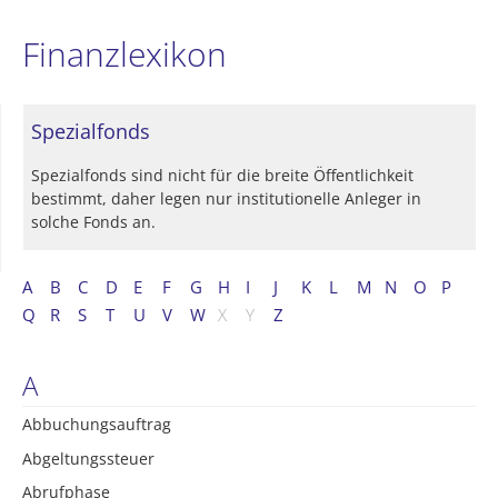
Finanzlexikon
Spezialfonds
Spezialfonds sind nicht für die breite Öffentlichkeit
bestimmt, daher legen nur institutionelle Anleger in
solche Fonds an.
A
B
C
D
E
F
G
H
I
J
K
L
M
N
O
P
Q
R
S
T
U
V
W
X
Y
Z
A
Abbuchungsauftrag
Abgeltungssteuer
Abrufphase