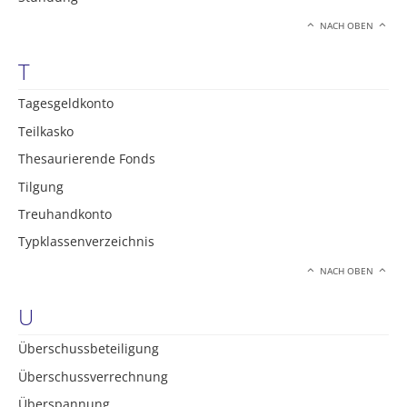
NACH OBEN
T
Tagesgeldkonto
Teilkasko
Thesaurierende Fonds
Tilgung
Treuhandkonto
Typklassenverzeichnis
NACH OBEN
U
Überschussbeteiligung
Überschussverrechnung
Überspannung