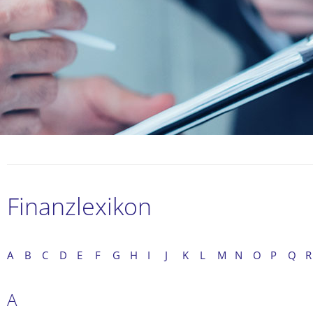
Finanzlexikon
A
B
C
D
E
F
G
H
I
J
K
L
M
N
O
P
Q
R
A