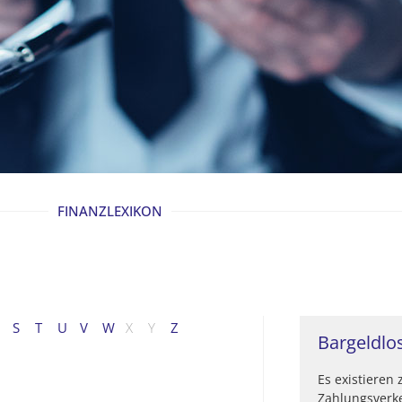
FINANZLEXIKON
S
T
U
V
W
X
Y
Z
Bargeldlo
Es existieren
Zahlungsverk