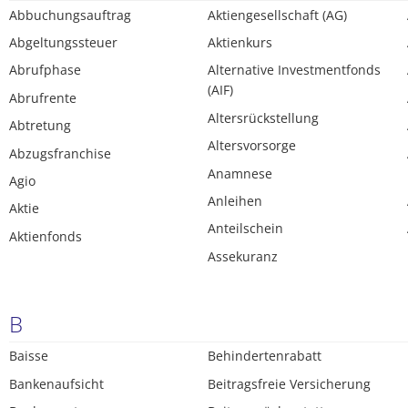
Abbuchungsauftrag
Aktiengesellschaft (AG)
Abgeltungssteuer
Aktienkurs
Abrufphase
Alternative Investmentfonds
(AIF)
Abrufrente
Altersrückstellung
Abtretung
Altersvorsorge
Abzugsfranchise
Anamnese
Agio
Anleihen
Aktie
Anteilschein
Aktienfonds
Assekuranz
B
Baisse
Behindertenrabatt
Bankenaufsicht
Beitragsfreie Versicherung