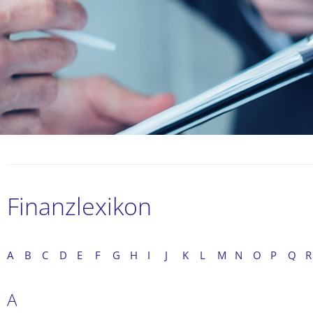
Finanzlexikon
A
B
C
D
E
F
G
H
I
J
K
L
M
N
O
P
Q
R
A