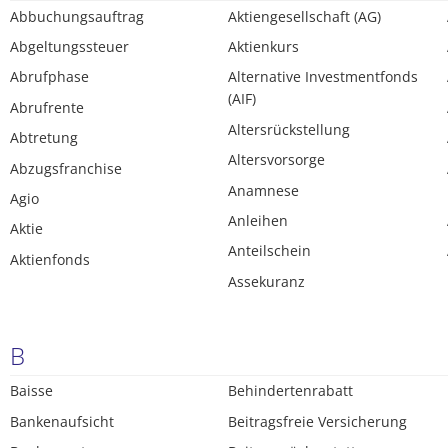
Abbuchungsauftrag
Aktiengesellschaft (AG)
Abgeltungssteuer
Aktienkurs
Abrufphase
Alternative Investmentfonds
(AIF)
Abrufrente
Altersrückstellung
Abtretung
Altersvorsorge
Abzugsfranchise
Anamnese
Agio
Anleihen
Aktie
Anteilschein
Aktienfonds
Assekuranz
B
Baisse
Behindertenrabatt
Bankenaufsicht
Beitragsfreie Versicherung