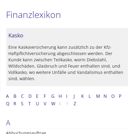
Finanzlexikon
Kasko
Eine Kaskoversicherung kann zusätzlich zu der Kfz-
Haftpflichtversicherung abgeschlossen werden. Der
Kunde kann zwischen Teilkasko, worin Diebstahl,
Wildschäden, Glasbruch und Feuer enthalten sind, und
Vollkasko, wo weitere Unfälle und Vandalismus enthalten
sind, wählen.
A
B
C
D
E
F
G
H
I
J
K
L
M
N
O
P
Q
R
S
T
U
V
W
X
Y
Z
A
Abbuchungsauftrag