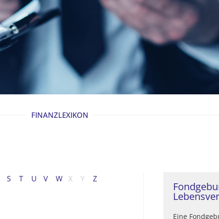
FINANZLEXIKON
S
T
U
V
W
X
Y
Z
Fondgebu
Lebensver
Eine Fondgeb