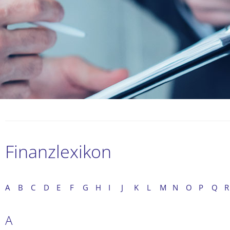
Finanzlexikon
A
B
C
D
E
F
G
H
I
J
K
L
M
N
O
P
Q
R
A