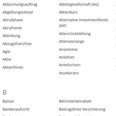
Abbuchungsauftrag
Aktiengesellschaft (AG)
Abgeltungssteuer
Aktienkurs
Abrufphase
Alternative Investmentfonds
(AIF)
Abrufrente
Altersrückstellung
Abtretung
Altersvorsorge
Abzugsfranchise
Anamnese
Agio
Anleihen
Aktie
Anteilschein
Aktienfonds
Assekuranz
B
Baisse
Behindertenrabatt
Bankenaufsicht
Beitragsfreie Versicherung