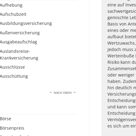
eine auf Inve
Aufhebung
sachwertgesic
Aufschubzeit
gemischte Le
Ausbildungsversicherung
Basis von Ant
eines oder m
Außenversicherung
aufbaut bietet
Ausgabeaufschlag
Wertzuwachs, 
Jedoch muss a
Auslandsreise-
Werteinbuße b
Krankversicherung
Risiko kann d
Ausschlüsse
Zusammenset
oder weniger 
Ausschüttung
haben. Zudem
hin deutlich 
NACH OBEN
Versicherungs
Entscheidung
und kann somi
Entscheidung
Börse
Vermögensver
es sich um ei
Börsenpreis