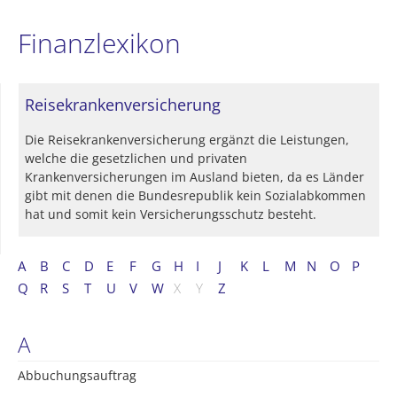
Finanzlexikon
Reisekrankenversicherung
Die Reisekrankenversicherung ergänzt die Leistungen,
welche die gesetzlichen und privaten
Krankenversicherungen im Ausland bieten, da es Länder
gibt mit denen die Bundesrepublik kein Sozialabkommen
hat und somit kein Versicherungsschutz besteht.
A
B
C
D
E
F
G
H
I
J
K
L
M
N
O
P
Q
R
S
T
U
V
W
X
Y
Z
A
Abbuchungsauftrag