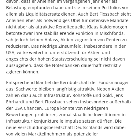
davon, dass er Anleihen im vergangenen Jahr eher als
Belastung empfunden habe und sie in seinen Portfolios vor
allem als Liquiditätsersatz dienen. Auch Bert Flossbach sieht
Anleihen eher als notwendiges Übel für defensive Mandate,
nicht aber als attraktive Renditequelle. Klaus Kaldemorgen
betonte zwar ihre stabilisierende Funktion in Mischfonds,
sah jedoch keinen Anlass, Aktien zugunsten von Renten zu
reduzieren. Das niedrige Zinsumfeld, insbesondere in den
USA, wirke weiterhin unterstützend für Aktien und
angesichts der hohen Staatsverschuldung sei nicht davon
auszugehen, dass die Notenbanken dauerhaft restriktiv
agieren können.
Entsprechend klar fiel die Kernbotschaft der Fondsmanager
aus: Sachwerte bleiben langfristig attraktiv. Neben Aktien
zählen dazu auch Infrastruktur, Rohstoffe und Gold. Jens
Ehrhardt und Bert Flossbach sehen insbesondere außerhalb
der USA Chancen. Europa könnte von niedrigeren
Bewertungen profitieren, zumal staatliche Investitionen in
Infrastruktur konjunkturelle Impulse setzen dürften. Die
neue Verschuldungsbereitschaft Deutschlands wird dabei
von vielen Marktteilnehmern als potenzieller