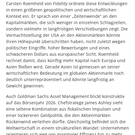
Carsten Roemheld von Fidelity ordnete diese Entwicklungen
in einen größeren geopolitischen und wirtschaftlichen
Kontext ein. Er sprach von einer „Zeitenwende“ an den
Kapitalmärkten, die sich weniger in einzelnen Schlagzeilen,
sondern vielmehr in langfristigen Verschiebungen zeigt. Die
Vormachtstellung der USA an den Aktienmärkten könnte
ihren Höhepunkt überschritten haben, nicht zuletzt wegen
politischer Eingriffe, hoher Bewertungen und eines
schwächeren Dollars aus europäischer Sicht. Roemheld
rechnet damit, dass künftig mehr Kapital nach Europa und
Asien fließen wird. Gerade Asien ist gemessen an seiner
wirtschaftlichen Bedeutung im globalen Aktienmarkt noch
deutlich unterrepräsentiert und könnte langfristig an
Gewicht gewinnen.
Auch Goldman Sachs Asset Management blickt konstruktiv
auf das Börsenjahr 2026. Chefstratege James Ashley sieht
eine seltene Kombination aus fiskalischen Impulsen und
einer lockereren Geldpolitik, die den Aktienmärkten
Rückenwind verleihen dürfte. Gleichzeitig befindet sich die
Weltwirtschaft in einem strukturellen Wandel: Unternehmen
orientieren sich weg von maximaler Effizienz hin zu mehr